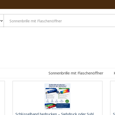
Sonnenbrille mit Flaschenöffner
Schlüsselband bedrucken – Siebdruck oder Subl ..
S