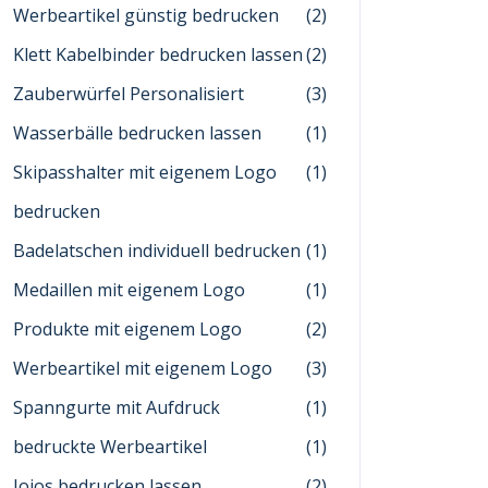
Werbeartikel günstig bedrucken
(2)
Klett Kabelbinder bedrucken lassen
(2)
Zauberwürfel Personalisiert
(3)
Wasserbälle bedrucken lassen
(1)
Skipasshalter mit eigenem Logo
(1)
bedrucken
Badelatschen individuell bedrucken
(1)
Medaillen mit eigenem Logo
(1)
Produkte mit eigenem Logo
(2)
Werbeartikel mit eigenem Logo
(3)
Spanngurte mit Aufdruck
(1)
bedruckte Werbeartikel
(1)
Jojos bedrucken lassen
(2)