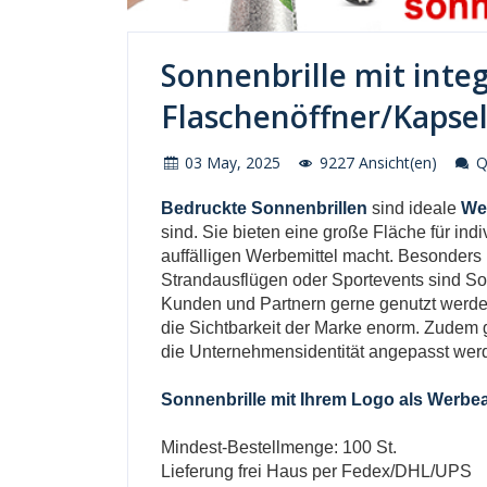
Sonnenbrille mit inte
Flaschenöffner/Kapse
03 May, 2025
9227 Ansicht(en)
Qu
Bedruckte Sonnenbrillen
sind ideale
Wer
sind. Sie bieten eine große Fläche für in
auffälligen Werbemittel macht. Besonders
Strandausflügen oder Sportevents sind Son
Kunden und Partnern gerne genutzt werden.
die Sichtbarkeit der Marke enorm. Zudem g
die Unternehmensidentität angepasst wer
Sonnenbrille mit Ihrem Logo als Werbea
Mindest-Bestellmenge: 100 St.
Lieferung frei Haus per Fedex/DHL/UPS