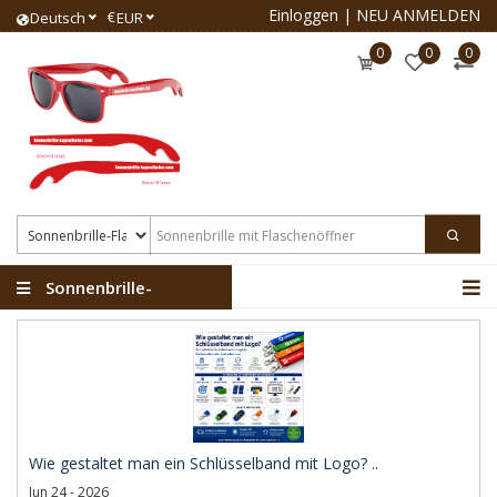
Einloggen
|
NEU ANMELDEN
€
Deutsch
EUR
0
0
0
Sonnenbrille-
Flaschenöffner
Wie gestaltet man ein Schlüsselband mit Logo? ..
Jun 24 - 2026