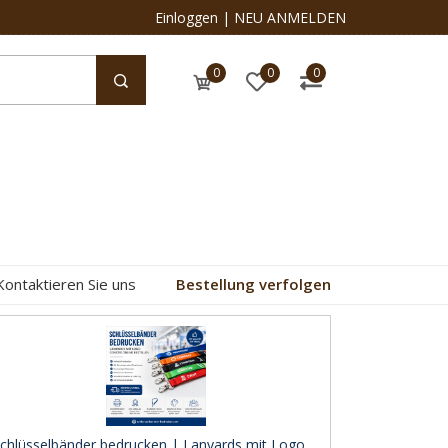
Einloggen
|
NEU ANMELDEN
0
0
0
Kontaktieren Sie uns
Bestellung verfolgen
chlüsselbänder bedrucken | Lanyards mit Logo ..