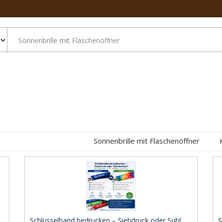
Sonnenbrille mit Flaschenöffner
Schlüsselband bedrucken – Siebdruck oder Subl ..
S