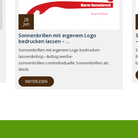
28
Jun
Sonnenbrillen mit eigenem Logo
S
bedrucken lassen – ...
–
Sonnenbrillen mit eigenem Logo bedrucken
S
lassen&nbsp;–&nbsp;werbe-
I
sonnenbrillen.comIndividuelle Sonnenbrillen als
b
Werb
WEITERLESEN