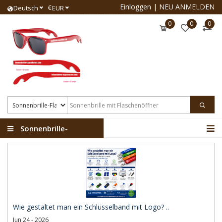
Einloggen
|
NEU ANMELDEN
€
Deutsch
EUR
0
0
0
Sonnenbrille-
Flaschenöffner
Wie gestaltet man ein Schlüsselband mit Logo? ..
Jun 24 - 2026