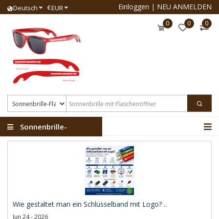
Einloggen
|
NEU ANMELDEN
€
Deutsch
EUR
0
0
0
Sonnenbrille-
Flaschenöffner
Wie gestaltet man ein Schlüsselband mit Logo? ..
Jun 24 - 2026