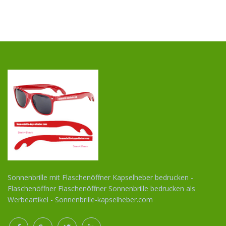
Sonnenbrille mit Flaschenöffner Kapselheber bedrucken -
Flaschenöffner Flaschenöffner Sonnenbrille bedrucken als
Werbeartikel - Sonnenbrille-kapselheber.com