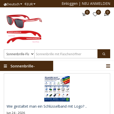
Einloggen
|
NEU ANMELDEN
€
Deutsch
EUR
0
0
0
Sonnenbrille-
Flaschenöffner
Wie gestaltet man ein Schlüsselband mit Logo? ..
Jun 24 - 2026