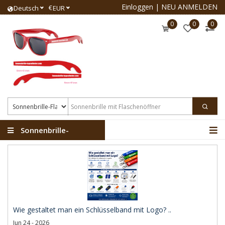
Einloggen
|
NEU ANMELDEN
€
Deutsch
EUR
0
0
0
Sonnenbrille-
Flaschenöffner
Wie gestaltet man ein Schlüsselband mit Logo? ..
Jun 24 - 2026