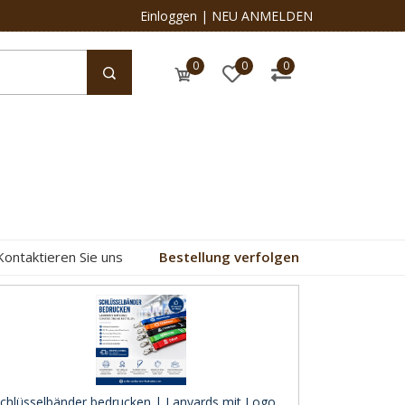
Einloggen
|
NEU ANMELDEN
0
0
0
Kontaktieren Sie uns
Bestellung verfolgen
chlüsselbänder bedrucken | Lanyards mit Logo ..