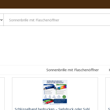
Sonnenbrille mit Flaschenöffner
Schlüsselband bedrucken – Siebdruck oder Subl ..
S